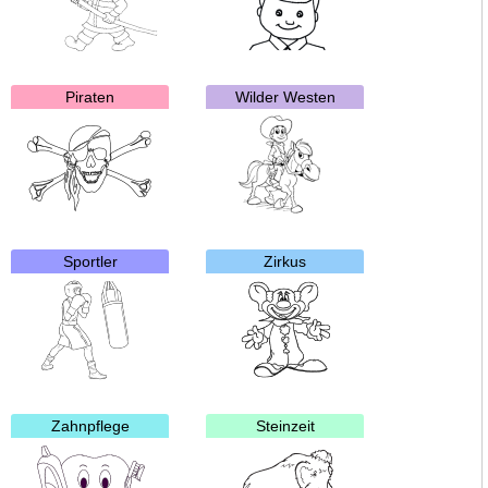
Piraten
Wilder Westen
Sportler
Zirkus
Zahnpflege
Steinzeit