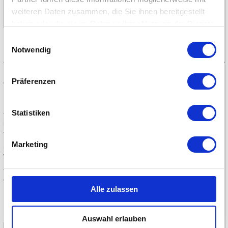
weiteren Daten zusammen, die Sie ihnen bereitgestellt
haben oder die sie im Rahmen Ihrer Nutzung der Dienste
gesammelt haben.
Vorlage als PDF öffnen
Vorlage als PDF öffnen
Einwilligungsauswahl
Notwendig
Zahnfee
Präferenzen
Das Fabelwesen Zahnfee stammt ursprünglich aus britischer und
amerikanischer Tradition, wird aber auch im deutsprachigen Raum
Statistiken
immer beliebter.
Wenn ein Kind einen Zahn verloren hat, kann es diesen vor dem
Marketing
Schlafengehen unters Kopfkissen oder auf den Nachttisch legen.
Während der Nacht besucht die Zahnfee das Kind, nimmt den
ausgefallenen Milchzahn mit und legt an seine Stelle eine Münze
oder ein anderes kleines Geschenk.
Alle zulassen
Die Zahnfee
Auswahl erlauben
Ideen für kleine