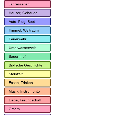
Jahreszeiten
Häuser, Gebäude
Auto, Flug, Boot
Himmel, Weltraum
Feuerwehr
Unterwasserwelt
Bauernhof
Biblische Geschichte
Steinzeit
Essen, Trinken
Musik, Instrumente
Liebe, Freundschaft
Ostern