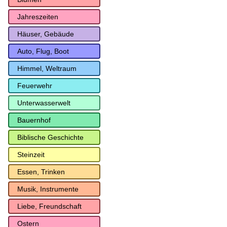
Jahreszeiten
Häuser, Gebäude
Auto, Flug, Boot
Himmel, Weltraum
Feuerwehr
Unterwasserwelt
Bauernhof
Biblische Geschichte
Steinzeit
Essen, Trinken
Musik, Instrumente
Liebe, Freundschaft
Ostern