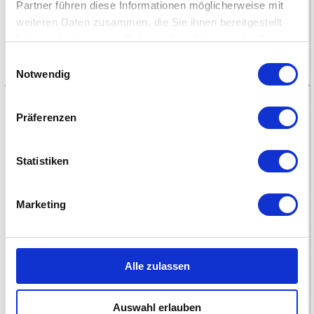
Partner führen diese Informationen möglicherweise mit
weiteren Daten zusammen, die Sie ihnen bereitgestellt
haben oder die sie im Rahmen Ihrer Nutzung der Dienste
gesammelt haben.
Einwilligungsauswahl
Notwendig
Präferenzen
Memo-Spiel Buchstaben
Lerne spielerisch das ABC.
Statistiken
Geschrieben in der
deutschschweizer Basisschrift
Marketing
Alle zulassen
Auswahl erlauben