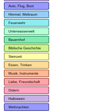
Auto, Flug, Boot
Himmel, Weltraum
Feuerwehr
Unterwasserwelt
Bauernhof
Biblische Geschichte
Steinzeit
Essen, Trinken
Musik, Instrumente
Liebe, Freundschaft
Ostern
Halloween
Weihnachten