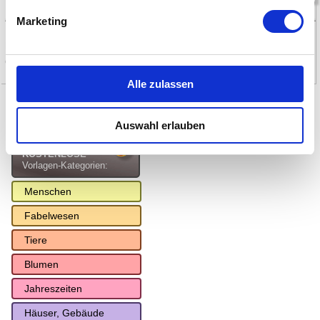
Marketing
Basteln mit Papier und Pappe/Karton - macht Kinder froh und Erwachsene
ebenso!
Alle zulassen
Vorlagen
Auswahl erlauben
KOSTENLOSE
Vorlagen-Kategorien:
Menschen
Fabelwesen
Tiere
Blumen
Jahreszeiten
Häuser, Gebäude