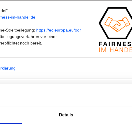
del".
irness-im-handel.de
ne-Streitbeilegung:
https://ec.europa.eu/odr
tbeilegungsverfahren vor einer
rpflichtet noch bereit.
rklärung
eting von Allmen
ist im Handelsregister des Kantons Freiburg eingetra
.036.638-2
onsnummer (UID): CHE-113.226.809
886
Details
 der verwendeten Bilder
, für die wir über Bildagenturen (
Fotolia
und