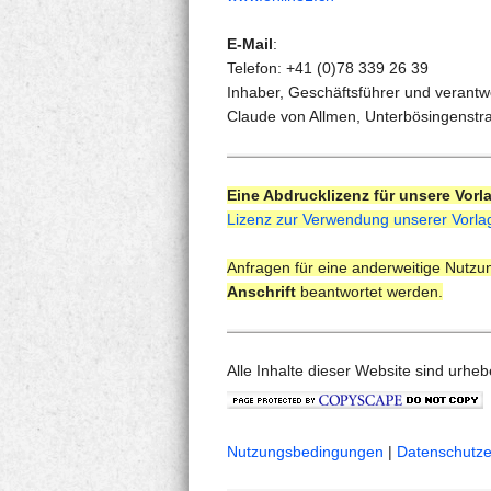
E-Mail
:
Telefon: +41 (0)78 339 26 39
Inhaber, Geschäftsführer und verantwor
Claude von Allmen, Unterbösingenstr
Eine Abdrucklizenz für unsere Vorl
Lizenz zur Verwendung unserer Vorla
Anfragen für eine anderweitige Nutz
Anschrift
beantwortet werden.
Alle Inhalte dieser Website sind urheb
Nutzungsbedingungen
|
Datenschutze