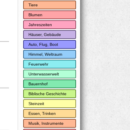
Tiere
Blumen
Jahreszeiten
Häuser, Gebäude
Auto, Flug, Boot
Himmel, Weltraum
Feuerwehr
Unterwasserwelt
Bauernhof
Biblische Geschichte
Steinzeit
Essen, Trinken
Musik, Instrumente