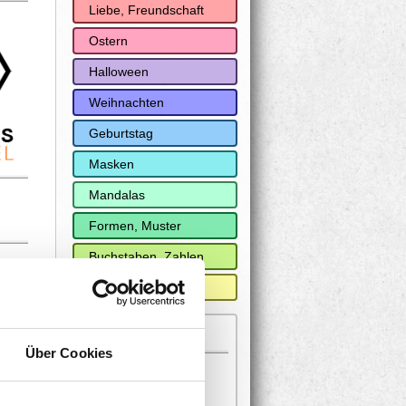
Liebe, Freundschaft
Ostern
Halloween
Weihnachten
Geburtstag
Masken
Mandalas
Formen, Muster
Buchstaben, Zahlen
gen
Verschiedenes
19 Besucher online
Über Cookies