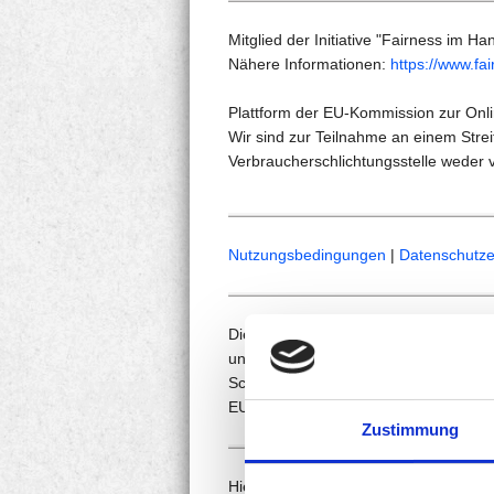
Mitglied der Initiative "Fairness im Han
Nähere Informationen:
https://www.fa
Plattform der EU-Kommission zur Onli
Wir sind zur Teilnahme an einem Strei
Verbraucherschlichtungsstelle weder ve
Nutzungsbedingungen
|
Datenschutze
Die Einzelfirma
Online1 Internet-Mark
unter der Firmen-Nummer: CH-035.1
Schweizer Unternehmensidentifikati
EU-Umsatzsteuernummer: EU040019
Zustimmung
Hier finden sich die
Urhebernachweise