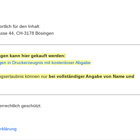
tlich für den Inhalt:
asse 44, CH-3178 Bösingen
agen kann hier gekauft werden:
gen in Druckerzeugnis mit kostenloser Abgabe
ungserlaubnis können nur
bei vollständiger Angabe von Name und
errechtlich geschützt.
rklärung