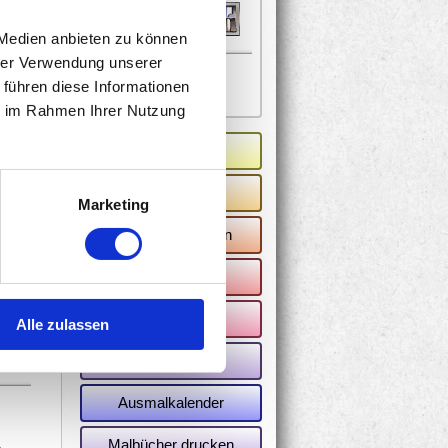
 Medien anbieten zu können
hrer Verwendung unserer
 führen diese Informationen
ie im Rahmen Ihrer Nutzung
Rätsel-Ecke
Lernvorlagen
Marketing
Spiele ausdrucken
Grusskarten
Schreibpapier
Alle zulassen
Bastelvorlagen
Ausmalkalender
Malbücher drucken