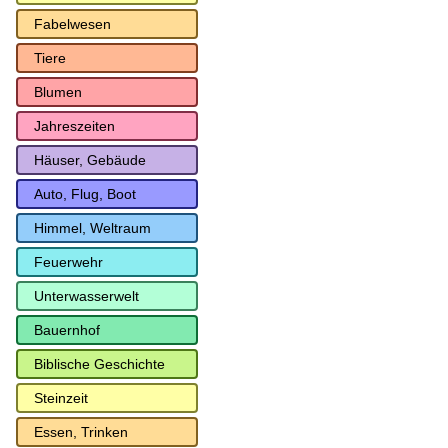
Fabelwesen
Tiere
Blumen
Jahreszeiten
Häuser, Gebäude
Auto, Flug, Boot
Himmel, Weltraum
Feuerwehr
Unterwasserwelt
Bauernhof
Biblische Geschichte
Steinzeit
Essen, Trinken