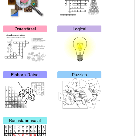
Osterrätsel
Logical
Einhorn-Rätsel
Puzzles
Buchstabensalat