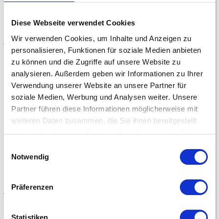
Diese Webseite verwendet Cookies
Wir verwenden Cookies, um Inhalte und Anzeigen zu
Vorlage als PDF herunterladen
personalisieren, Funktionen für soziale Medien anbieten
zu können und die Zugriffe auf unsere Website zu
Herbstblätter mit Äpfel
analysieren. Außerdem geben wir Informationen zu Ihrer
Verwendung unserer Website an unsere Partner für
soziale Medien, Werbung und Analysen weiter. Unsere
Partner führen diese Informationen möglicherweise mit
weiteren Daten zusammen, die Sie ihnen bereitgestellt
haben oder die sie im Rahmen Ihrer Nutzung der Dienste
gesammelt haben.
Einwilligungsauswahl
Notwendig
Präferenzen
Vorlage als PDF herunterladen
Statistiken