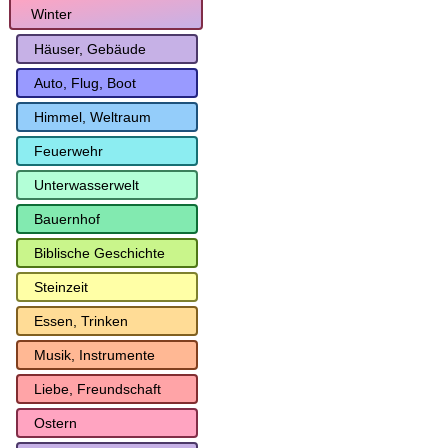
Winter
Häuser, Gebäude
Auto, Flug, Boot
Himmel, Weltraum
Feuerwehr
Unterwasserwelt
Bauernhof
Biblische Geschichte
Steinzeit
Essen, Trinken
Musik, Instrumente
Liebe, Freundschaft
Ostern