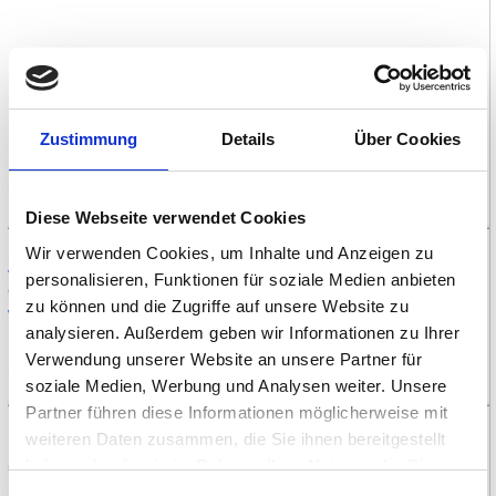
Zustimmung
Details
Über Cookies
Dauer: 9:15 | Sprache: Deutsch | Quelle: Youtube (User: chrisstahmer)
Diese Webseite verwendet Cookies
Wir verwenden Cookies, um Inhalte und Anzeigen zu
Zeichnen lernen - Übersicht
personalisieren, Funktionen für soziale Medien anbieten
Gesicht mit Nase und Mund
|
Augen
|
Menschen
|
Blumen
|
Hunde &
zu können und die Zugriffe auf unsere Website zu
Wölfe
|
Katzen
|
Pferde & Ponys
|
versch.Tiere
|
Wassertropfen
|
analysieren. Außerdem geben wir Informationen zu Ihrer
Perfekter Kreis freihand
Verwendung unserer Website an unsere Partner für
Strassenkünstler
soziale Medien, Werbung und Analysen weiter. Unsere
Partner führen diese Informationen möglicherweise mit
weiteren Daten zusammen, die Sie ihnen bereitgestellt
In unserer Zeichnungsschule wird auf dieser Seite das Zeichnen von Hunden
haben oder die sie im Rahmen Ihrer Nutzung der Dienste
und Wölfen gelernt.
gesammelt haben.
Es sind 5 Lernvideos von 5 unterschiedlichen Künstlern vorhanden.