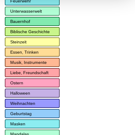
Feuerwehr
Unterwasserwelt
Bauernhof
Biblische Geschichte
Steinzeit
Essen, Trinken
Musik, Instrumente
Liebe, Freundschaft
Ostern
Halloween
Weihnachten
Geburtstag
Masken
Mandalas