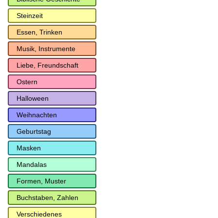
Steinzeit
Essen, Trinken
Musik, Instrumente
Liebe, Freundschaft
Ostern
Halloween
Weihnachten
Geburtstag
Masken
Mandalas
Formen, Muster
Buchstaben, Zahlen
Verschiedenes