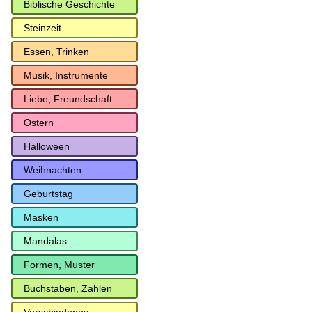
Biblische Geschichte
Steinzeit
Essen, Trinken
Musik, Instrumente
Liebe, Freundschaft
Ostern
Halloween
Weihnachten
Geburtstag
Masken
Mandalas
Formen, Muster
Buchstaben, Zahlen