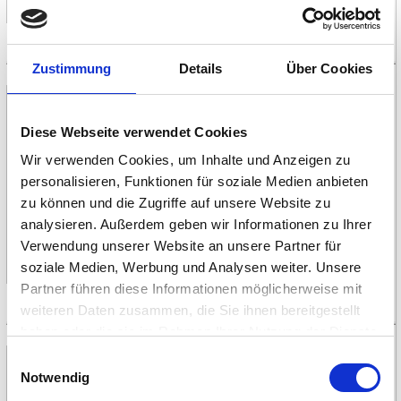
PDF Briefpapier ohne Linien
Zustimmung
Details
Über Cookies
Rose I
Diese Webseite verwendet Cookies
Rote Rose mit Wassertropfen.
Wir verwenden Cookies, um Inhalte und Anzeigen zu
personalisieren, Funktionen für soziale Medien anbieten
PDF Briefpapier liniert
|
zu können und die Zugriffe auf unsere Website zu
Vorschau-Bild
analysieren. Außerdem geben wir Informationen zu Ihrer
Verwendung unserer Website an unsere Partner für
PDF Briefpapier ohne Linien
soziale Medien, Werbung und Analysen weiter. Unsere
Partner führen diese Informationen möglicherweise mit
weiteren Daten zusammen, die Sie ihnen bereitgestellt
haben oder die sie im Rahmen Ihrer Nutzung der Dienste
gesammelt haben.
Einwilligungsauswahl
Rose II
Notwendig
Foto der Rose reicht bis zum Rand.