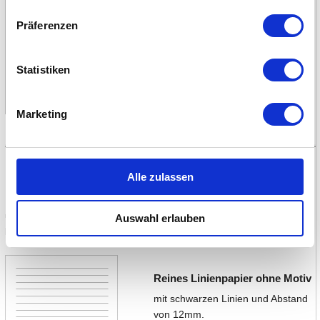
Präferenzen
PDF Briefpapier liniert
|
Vorschau-Bild
Statistiken
PDF Briefpapier ohne Linien
Marketing
Liniertes Blatt A4 ausdrucken
Alle zulassen
Dieses Papier mit schwarzen Linien kann ausgedruckt und unter ein
unliniertes Briefpapier gelegt werden. Die Linien scheinen dann
Auswahl erlauben
leicht durchs Papier und ermöglichen gerades Schreiben!
Reines Linienpapier ohne Motiv
mit schwarzen Linien und Abstand
von 12mm.