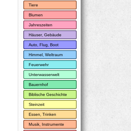
Tiere
Blumen
Jahreszeiten
Häuser, Gebäude
Auto, Flug, Boot
Himmel, Weltraum
Feuerwehr
Unterwasserwelt
Bauernhof
Biblische Geschichte
Steinzeit
Essen, Trinken
Musik, Instrumente