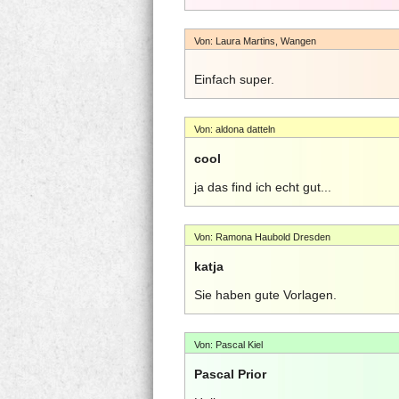
Von: Laura Martins, Wangen
Einfach super.
Von: aldona datteln
cool
ja das find ich echt gut...
Von: Ramona Haubold Dresden
katja
Sie haben gute Vorlagen.
Von: Pascal Kiel
Pascal Prior