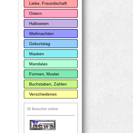
Liebe, Freundschaft
Ostern
Halloween
Weihnachten
Geburtstag
Masken
Mandalas
Formen, Muster
Buchstaben, Zahlen
Verschiedenes
26 Besucher online