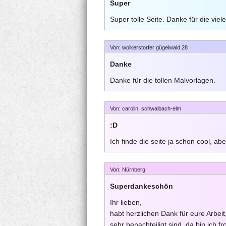
Super
Super tolle Seite. Danke für die viel
Von: wolkerstorfer gügelwald 28
Danke
Danke für die tollen Malvorlagen.
Von: carolin, schwalbach-elm
:D
Ich finde die seite ja schon cool, a
Von: Nürnberg
Superdankeschön
Ihr lieben,
habt herzlichen Dank für eure Arbei
sehr benachteiligt sind, da bin ich f