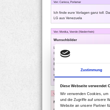
Von: Carioca, Porlamar
Ich finde eure Vorlagen ganz toll. D
LG aus Venezuela
Von: Monika, Voerde (Niederrhein)
Wunschbilder
Liebes Team,
Ich besuche heute zum ersten Mal di
gelungen.....gleichzeitig bleiben a
Brett, dass als Kletterschutz über d
Unterm Kletterturm befindet sich de
Zustimmung
sichtbare, im Augenblick NOCH weiss
fehlen noch Ideen. Wer kann helfen
Diese Webseite verwendet 
Wir verwenden Cookies, um I
Von: Nine Deutschland
und die Zugriffe auf unsere 
Mal mal was...
Website an unsere Partner fü
Ich habe zwei Kinder mit unterschied