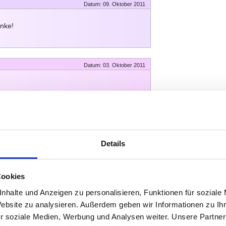
Datum: 09. Oktober 2011
anke!
Datum: 03. Oktober 2011
ese Seiten und finde sie
ber auch Wünsche offen, denn ich möchte ein
er Leiter unseres Kletterturms hängt bemalen.
r Sandkasten. Ich möchte dieses weithin
Details
e Brett irgendwie sinnvoll bemalen und mir
?
Cookies
nhalte und Anzeigen zu personalisieren, Funktionen für soziale
Datum: 02. Oktober 2011
Website zu analysieren. Außerdem geben wir Informationen zu I
r soziale Medien, Werbung und Analysen weiter. Unsere Partner
lichen Malinteressen, aber auf dieser Seite