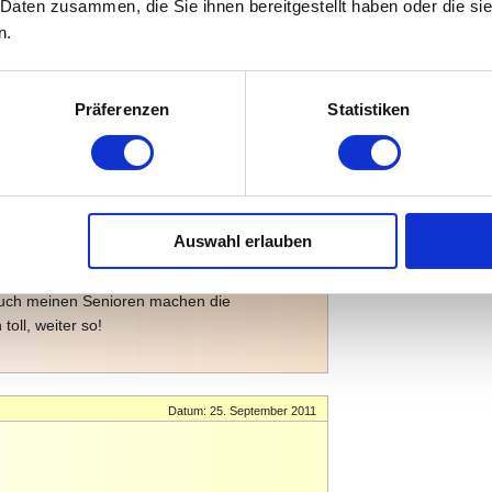
 Daten zusammen, die Sie ihnen bereitgestellt haben oder die s
iedene Motive gefunden, die auch
n.
ir nur ein Motorrad und Frühlingsbilder, aber
der vorbei. Vielen Dank an all die fleissigen
Präferenzen
Statistiken
Datum: 29. September 2011
Auswahl erlauben
tig tolle Seite, mit vielen Ideen und
hrieben --- NICHT NUR FÜR KINDER!!!! Ich
 auch meinen Senioren machen die
toll, weiter so!
Datum: 25. September 2011